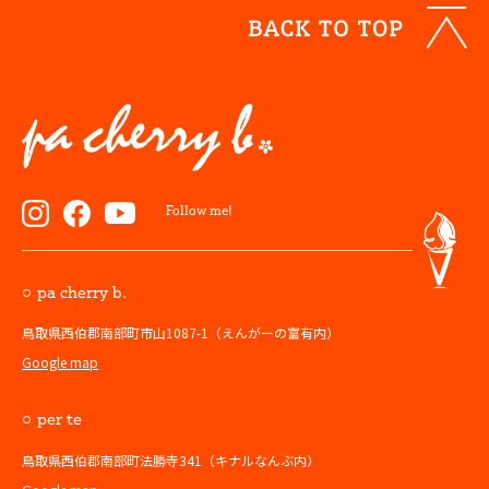
Follow me!
pa cherry b.
鳥取県西伯郡南部町市山1087-1（えんがーの富有内）
Google map
per te
鳥取県西伯郡南部町法勝寺341（キナルなんぶ内）