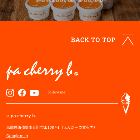
Follow me!
pa cherry b.
鳥取県西伯郡南部町市山1087-1（えんがーの富有内）
Google map