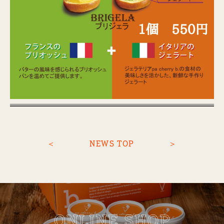
＜
NEWS TOP
＞