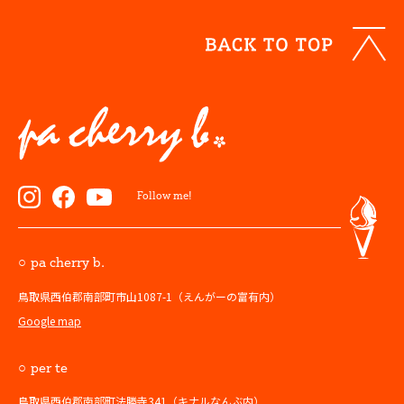
Follow me!
pa cherry b.
鳥取県西伯郡南部町市山1087-1（えんがーの富有内）
Google map
per te
鳥取県西伯郡南部町法勝寺341（キナルなんぶ内）