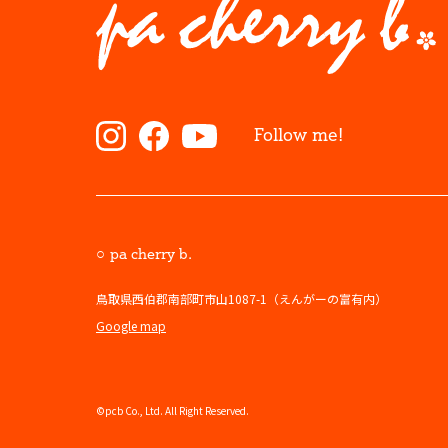
Follow me!
pa cherry b.
鳥取県西伯郡南部町市山1087-1（えんがーの富有内）
Google map
©pcb Co., Ltd. All Right Reserved.