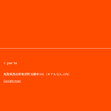
per te
鳥取県西伯郡南部町法勝寺341（キナルなんぶ内）
Google map