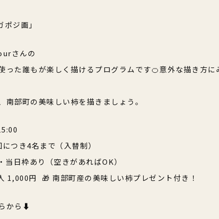
ガポジ画」
urさんの
使った誰もが楽しく描けるプログラムです🍊意外な描き方に
、南部町の美味しい柿を描きましょう。
15:00
 定員：1回につき4名まで（入替制）
先・当日枠あり（空きがあればOK）
人 1,000円 🎁 南部町産の美味しい柿プレゼント付き！
らから⬇️