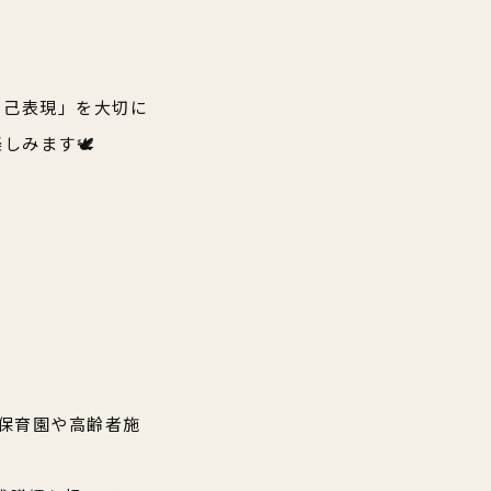
自己表現」を大切に
みます🕊️
て保育園や高齢者施