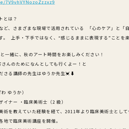
gle/7V9vhVYNozoZzzxz9
ートとは？
など、さまざまな現場で活用されている 「心のケア」と「
す。 上手・下手ではなく、“感じるままに表現する”ことを楽し
ートと一緒に、秋のアート時間をお楽しみください！
.のお客さんのためになんとしても行くよー！と
ださる講師の先生はゆうか先生💓⬇️
ざわ ゆうか）
ザイナー ・臨床美術士（2 級）
美術を教えていた経験を経て、2011年より臨床美術士とし
各地で臨床美術講座を開催。