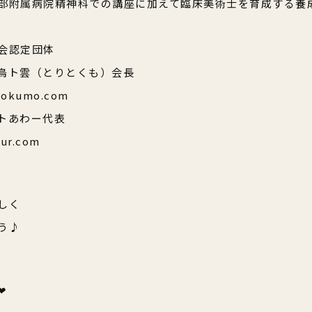
部附属病院精神科での講座に加えて臨床美術士を育成する養
会認定団体
鳥ト雲（とりとくも）会長
itokumo.com
トあわー代表
our.com
しく
う♪
︎